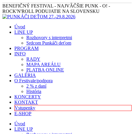
BENEFIČNÝ FESTIVAL - NAJVǞČŠIE PUNK - O! -
ROCK'N'ROLL PODUJATIE NA SLOVENSKU
Úvod
LINE UP
Rozhovory s interpretmi
Srdcom Punkáči deťom
PROGRAM
INFO
RADY
MAPA AREÁLU
PLATBA ONLINE
GALÉRIA
O Festivale/podpora
2 % z daní
História
KONCERTY
KONTAKT
Vstupenky
E-SHOP
Úvod
LINE UP