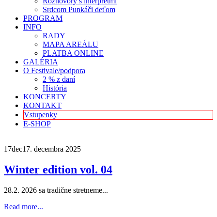
Rozhovory s interpretmi
Srdcom Punkáči deťom
PROGRAM
INFO
RADY
MAPA AREÁLU
PLATBA ONLINE
GALÉRIA
O Festivale/podpora
2 % z daní
História
KONCERTY
KONTAKT
Vstupenky
E-SHOP
17
dec
17. decembra 2025
Winter edition vol. 04
28.2. 2026 sa tradične stretneme...
Read more...