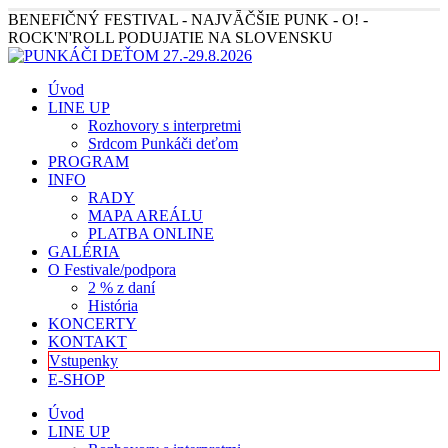
BENEFIČNÝ FESTIVAL - NAJVǞČŠIE PUNK - O! -
ROCK'N'ROLL PODUJATIE NA SLOVENSKU
Úvod
LINE UP
Rozhovory s interpretmi
Srdcom Punkáči deťom
PROGRAM
INFO
RADY
MAPA AREÁLU
PLATBA ONLINE
GALÉRIA
O Festivale/podpora
2 % z daní
História
KONCERTY
KONTAKT
Vstupenky
E-SHOP
Úvod
LINE UP