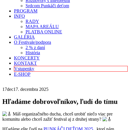
Rozhovory s interpretmi
Srdcom Punkáči deťom
PROGRAM
INFO
RADY
MAPA AREÁLU
PLATBA ONLINE
GALÉRIA
O Festivale/podpora
2 % z daní
História
KONCERTY
KONTAKT
Vstupenky
E-SHOP
17
dec
17. decembra 2025
Hľadáme dobrovoľníkov, ľudí do tímu
Máš organizačného ducha, chceš urobiť niečo viac pre
komunitu alebo chceš zažiť festival aj z druhej strany?
Hľadáme ešte ľudí na
PUNKÁČI DEŤOM 2025
, ktorí nám