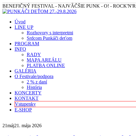
BENEFIČNÝ FESTIVAL - NAJVǞČŠIE PUNK - O! - ROCK'N
Úvod
LINE UP
Rozhovory s interpretmi
Srdcom Punkáči deťom
PROGRAM
INFO
RADY
MAPA AREÁLU
PLATBA ONLINE
GALÉRIA
O Festivale/podpora
2 % z daní
História
KONCERTY
KONTAKT
Vstupenky
E-SHOP
21
máj
21. mája 2026