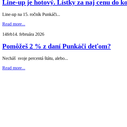
Line-up je hotový. Lístky za naj cenu do 
Line-up na 15. ročník Punkáči...
Read more...
14
feb
14. februára 2026
Pomôžeš 2 % z daní Punkáči deťom?
Necháš svoje percentá štátu, alebo...
Read more...